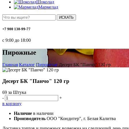
Шоколад
Мармелад
ИСКАТЬ
+7 900 130-99-77
с 9:00 до 18:00
Пирожные
Главная
Каталог
Пирожные
Десерт БК "Панчо" 120 гр
Десерт БК "Панчо" 120 гр
69
за Штука
-
+
в корзину
Наличие
в наличии
Производитель
ООО "Кондитер", г. Белая Калитва
Доставка тортов и пирожных возможна на следующий день при 