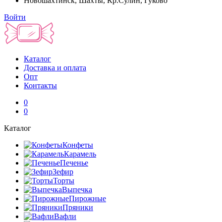
Новошахтинск, Шахты, Кр.Сулин, Гуково
Войти
Каталог
Доставка и оплата
Опт
Контакты
0
0
Каталог
Конфеты
Карамель
Печенье
Зефир
Торты
Выпечка
Пирожные
Пряники
Вафли