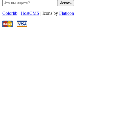
Искать
Colorlib
|
HostCMS
| Icons by
Flaticon