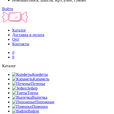
Новошахтинск, Шахты, Кр.Сулин, Гуково
Войти
Каталог
Доставка и оплата
Опт
Контакты
0
0
Каталог
Конфеты
Карамель
Печенье
Зефир
Торты
Выпечка
Пирожные
Пряники
Вафли