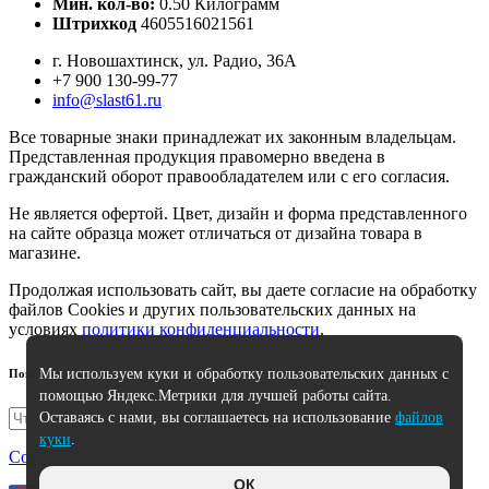
Мин. кол-во:
0.50 Килограмм
Штрихкод
4605516021561
г. Новошахтинск, ул. Радио, 36А
+7 900 130-99-77
info@slast61.ru
Все товарные знаки принадлежат их законным владельцам.
Представленная продукция правомерно введена в
гражданский оборот правообладателем или с его согласия.
Не является офертой. Цвет, дизайн и форма представленного
на сайте образца может отличаться от дизайна товара в
магазине.
Продолжая использовать сайт, вы даете согласие на обработку
файлов Cookies и других пользовательских данных на
условиях
политики конфиденциальности
.
Мы используем куки и обработку пользовательских данных с
Поиск
помощью Яндекс.Метрики для лучшей работы сайта.
Оставаясь с нами, вы соглашаетесь на использование
файлов
Искать
куки
.
Colorlib
|
HostCMS
| Icons by
Flaticon
ОК