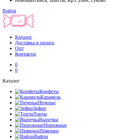
Новошахтинск, Шахты, Кр.Сулин, Гуково
Войти
Каталог
Доставка и оплата
Опт
Контакты
0
0
Каталог
Конфеты
Карамель
Печенье
Зефир
Торты
Выпечка
Пирожные
Пряники
Вафли