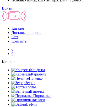
Новошахтинск, Шахты, Кр.Сулин, Гуково
Войти
Каталог
Доставка и оплата
Опт
Контакты
0
0
Каталог
Конфеты
Карамель
Печенье
Зефир
Торты
Выпечка
Пирожные
Пряники
Вафли