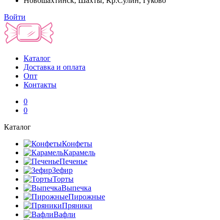
Новошахтинск, Шахты, Кр.Сулин, Гуково
Войти
Каталог
Доставка и оплата
Опт
Контакты
0
0
Каталог
Конфеты
Карамель
Печенье
Зефир
Торты
Выпечка
Пирожные
Пряники
Вафли