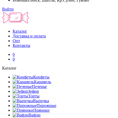
Новошахтинск, Шахты, Кр.Сулин, Гуково
Войти
Каталог
Доставка и оплата
Опт
Контакты
0
0
Каталог
Конфеты
Карамель
Печенье
Зефир
Торты
Выпечка
Пирожные
Пряники
Вафли