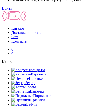
Новошахтинск, Шахты, Кр.Сулин, Гуково
Войти
Каталог
Доставка и оплата
Опт
Контакты
0
0
Каталог
Конфеты
Карамель
Печенье
Зефир
Торты
Выпечка
Пирожные
Пряники
Вафли