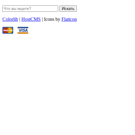
Искать
Colorlib
|
HostCMS
| Icons by
Flaticon