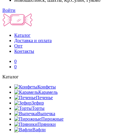
Новошахтинск, Шахты, Кр.Сулин, Гуково
Войти
Каталог
Доставка и оплата
Опт
Контакты
0
0
Каталог
Конфеты
Карамель
Печенье
Зефир
Торты
Выпечка
Пирожные
Пряники
Вафли