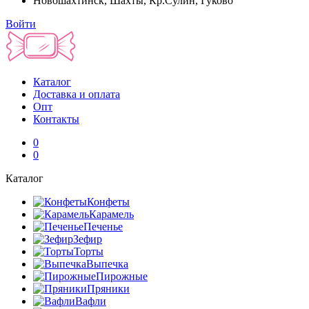
Новошахтинск, Шахты, Кр.Сулин, Гуково
Войти
Каталог
Доставка и оплата
Опт
Контакты
0
0
Каталог
Конфеты
Карамель
Печенье
Зефир
Торты
Выпечка
Пирожные
Пряники
Вафли