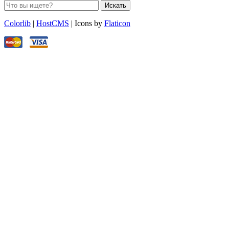
Искать
Colorlib
|
HostCMS
| Icons by
Flaticon