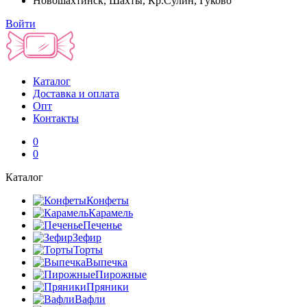
Новошахтинск, Шахты, Кр.Сулин, Гуково
Войти
Каталог
Доставка и оплата
Опт
Контакты
0
0
Каталог
Конфеты
Карамель
Печенье
Зефир
Торты
Выпечка
Пирожные
Пряники
Вафли