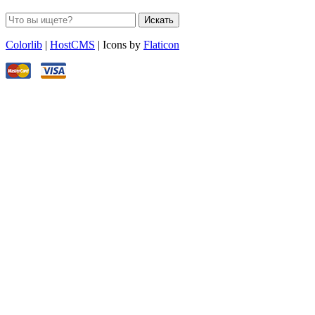
Искать
Colorlib
|
HostCMS
| Icons by
Flaticon