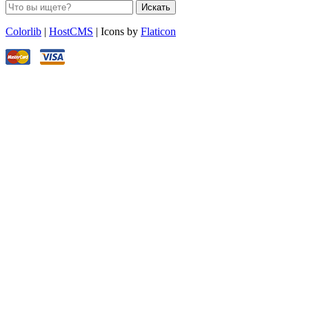
Искать
Colorlib
|
HostCMS
| Icons by
Flaticon