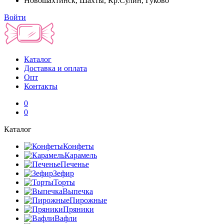
Новошахтинск, Шахты, Кр.Сулин, Гуково
Войти
Каталог
Доставка и оплата
Опт
Контакты
0
0
Каталог
Конфеты
Карамель
Печенье
Зефир
Торты
Выпечка
Пирожные
Пряники
Вафли