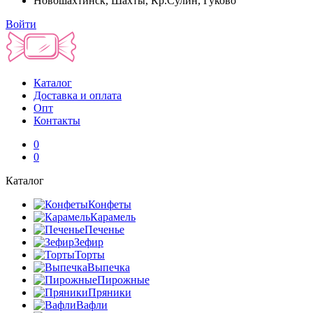
Новошахтинск, Шахты, Кр.Сулин, Гуково
Войти
Каталог
Доставка и оплата
Опт
Контакты
0
0
Каталог
Конфеты
Карамель
Печенье
Зефир
Торты
Выпечка
Пирожные
Пряники
Вафли