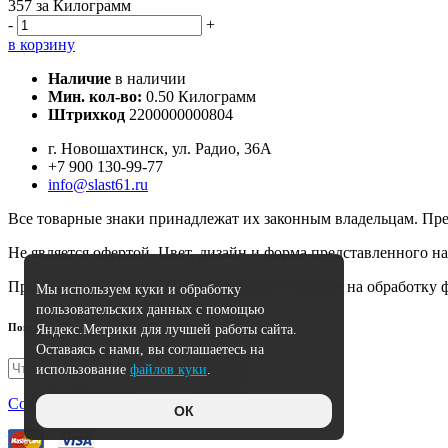
357
за Килограмм
-
+
в корзину
Наличие
в наличии
Мин. кол-во:
0.50 Килограмм
Штрихкод
2200000000804
г. Новошахтинск, ул. Радио, 36А
+7 900 130-99-77
info@slast61.ru
Все товарные знаки принадлежат их законным владельцам. Пре
Не является офертой. Цвет, дизайн и форма представленного на
Продолжая использовать сайт, вы даете согласие на обработку
Мы используем куки и обработку
пользовательских данных с помощью
Поиск
Яндекс.Метрики для лучшей работы сайта.
Оставаясь с нами, вы соглашаетесь на
Искать
использование
файлов куки
.
Colorlib
|
HostCMS
| Icons by
Flaticon
ОК