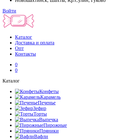
Новошахтинск, Шахты, Кр.Сулин, Гуково
Войти
Каталог
Доставка и оплата
Опт
Контакты
0
0
Каталог
Конфеты
Карамель
Печенье
Зефир
Торты
Выпечка
Пирожные
Пряники
Вафли