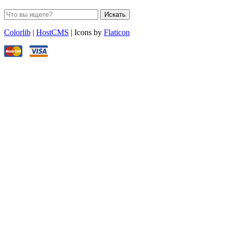
Искать
Colorlib
|
HostCMS
| Icons by
Flaticon