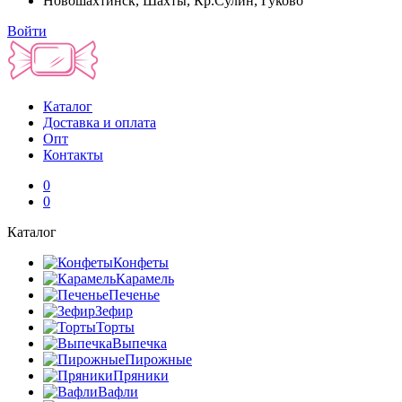
Новошахтинск, Шахты, Кр.Сулин, Гуково
Войти
Каталог
Доставка и оплата
Опт
Контакты
0
0
Каталог
Конфеты
Карамель
Печенье
Зефир
Торты
Выпечка
Пирожные
Пряники
Вафли