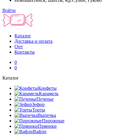
Новошахтинск, Шахты, Кр.Сулин, Гуково
Войти
Каталог
Доставка и оплата
Опт
Контакты
0
0
Каталог
Конфеты
Карамель
Печенье
Зефир
Торты
Выпечка
Пирожные
Пряники
Вафли