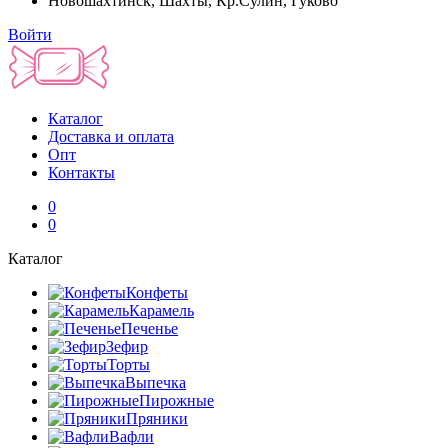
Новошахтинск, Шахты, Кр.Сулин, Гуково
Войти
Каталог
Доставка и оплата
Опт
Контакты
0
0
Каталог
Конфеты
Карамель
Печенье
Зефир
Торты
Выпечка
Пирожные
Пряники
Вафли