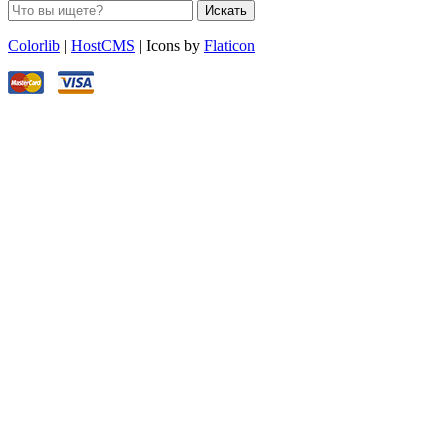
Искать
Colorlib
|
HostCMS
| Icons by
Flaticon