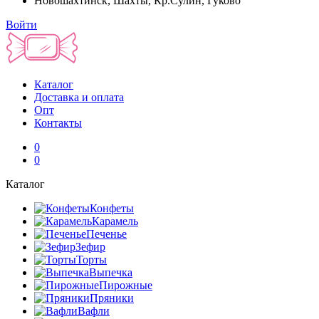
Новошахтинск, Шахты, Кр.Сулин, Гуково
Войти
Каталог
Доставка и оплата
Опт
Контакты
0
0
Каталог
Конфеты
Карамель
Печенье
Зефир
Торты
Выпечка
Пирожные
Пряники
Вафли