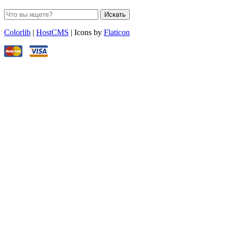
Искать
Colorlib
|
HostCMS
| Icons by
Flaticon