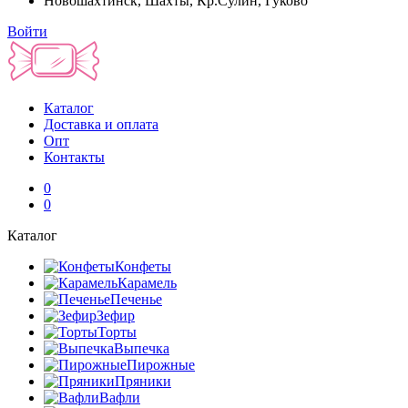
Новошахтинск, Шахты, Кр.Сулин, Гуково
Войти
Каталог
Доставка и оплата
Опт
Контакты
0
0
Каталог
Конфеты
Карамель
Печенье
Зефир
Торты
Выпечка
Пирожные
Пряники
Вафли