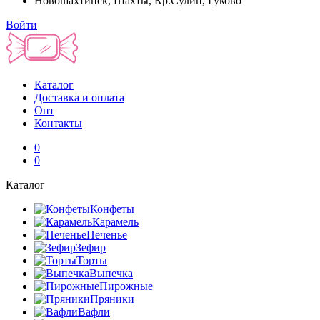
Новошахтинск, Шахты, Кр.Сулин, Гуково
Войти
Каталог
Доставка и оплата
Опт
Контакты
0
0
Каталог
Конфеты
Карамель
Печенье
Зефир
Торты
Выпечка
Пирожные
Пряники
Вафли