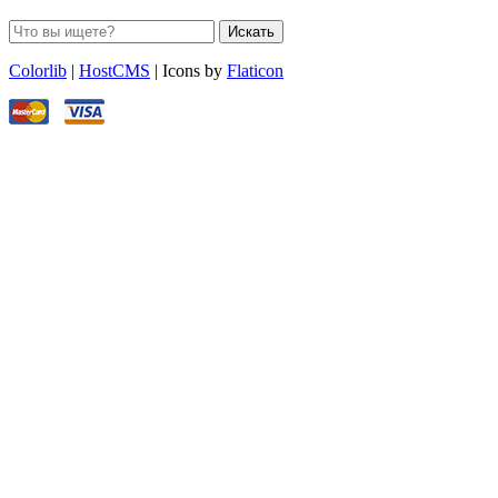
Искать
Colorlib
|
HostCMS
| Icons by
Flaticon