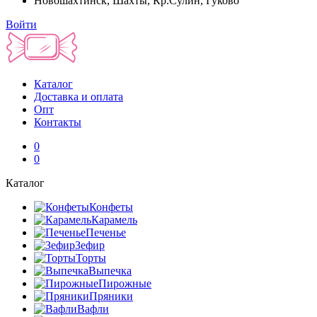
Новошахтинск, Шахты, Кр.Сулин, Гуково
Войти
Каталог
Доставка и оплата
Опт
Контакты
0
0
Каталог
Конфеты
Карамель
Печенье
Зефир
Торты
Выпечка
Пирожные
Пряники
Вафли