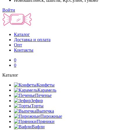
Новошахтинск, Шахты, Кр.Сулин, Гуково
Войти
Каталог
Доставка и оплата
Опт
Контакты
0
0
Каталог
Конфеты
Карамель
Печенье
Зефир
Торты
Выпечка
Пирожные
Пряники
Вафли