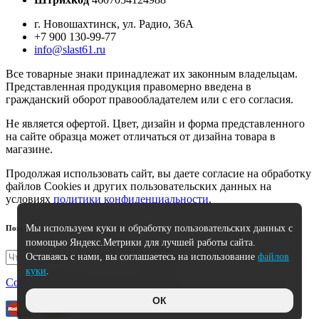
г. Новошахтинск, ул. Радио, 36А
+7 900 130-99-77
info@slast61.ru
Все товарные знаки принадлежат их законным владельцам.
Представленная продукция правомерно введена в
гражданский оборот правообладателем или с его согласия.
Не является офертой. Цвет, дизайн и форма представленного
на сайте образца может отличаться от дизайна товара в
магазине.
Продолжая использовать сайт, вы даете согласие на обработку
файлов Cookies и других пользовательских данных на
условиях
политики конфиденциальности
.
Мы используем куки и обработку пользовательских данных с
Поиск
помощью Яндекс.Метрики для лучшей работы сайта.
Оставаясь с нами, вы соглашаетесь на использование
файлов
Искать
куки
.
Colorlib
|
HostCMS
| Icons by
Flaticon
ОК