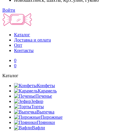
Новошахтинск, Шахты, Кр.Сулин, Гуково
Войти
Каталог
Доставка и оплата
Опт
Контакты
0
0
Каталог
Конфеты
Карамель
Печенье
Зефир
Торты
Выпечка
Пирожные
Пряники
Вафли