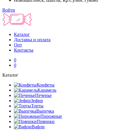
Новошахтинск, Шахты, Кр.Сулин, Гуково
Войти
Каталог
Доставка и оплата
Опт
Контакты
0
0
Каталог
Конфеты
Карамель
Печенье
Зефир
Торты
Выпечка
Пирожные
Пряники
Вафли