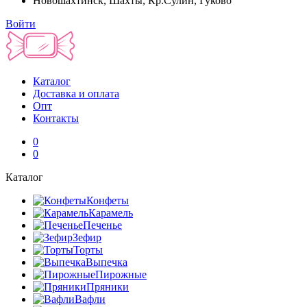
Новошахтинск, Шахты, Кр.Сулин, Гуково
Войти
Каталог
Доставка и оплата
Опт
Контакты
0
0
Каталог
Конфеты
Карамель
Печенье
Зефир
Торты
Выпечка
Пирожные
Пряники
Вафли