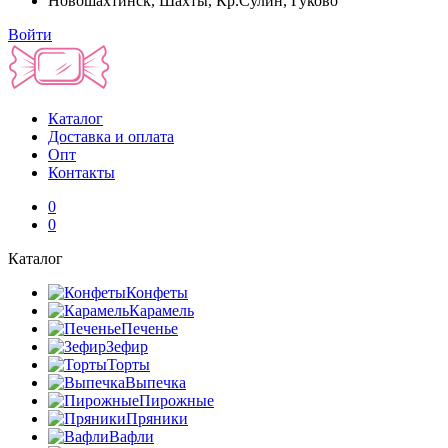
Новошахтинск, Шахты, Кр.Сулин, Гуково
Войти
Каталог
Доставка и оплата
Опт
Контакты
0
0
Каталог
Конфеты
Карамель
Печенье
Зефир
Торты
Выпечка
Пирожные
Пряники
Вафли