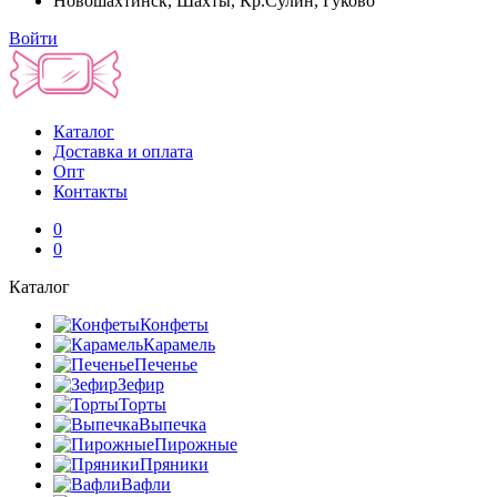
Новошахтинск, Шахты, Кр.Сулин, Гуково
Войти
Каталог
Доставка и оплата
Опт
Контакты
0
0
Каталог
Конфеты
Карамель
Печенье
Зефир
Торты
Выпечка
Пирожные
Пряники
Вафли