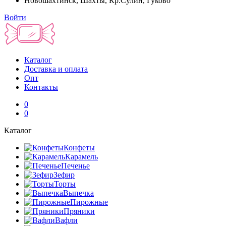
Новошахтинск, Шахты, Кр.Сулин, Гуково
Войти
Каталог
Доставка и оплата
Опт
Контакты
0
0
Каталог
Конфеты
Карамель
Печенье
Зефир
Торты
Выпечка
Пирожные
Пряники
Вафли