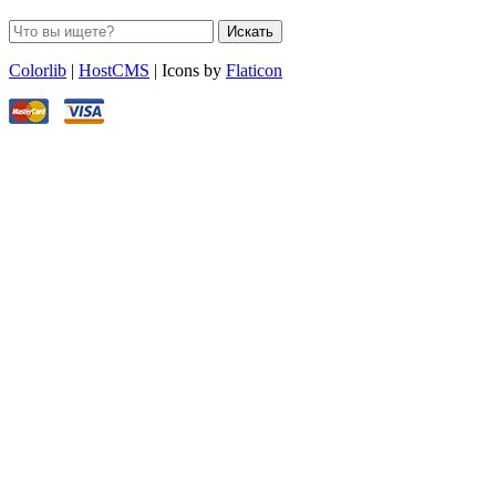
Искать
Colorlib
|
HostCMS
| Icons by
Flaticon