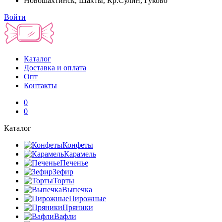
Новошахтинск, Шахты, Кр.Сулин, Гуково
Войти
Каталог
Доставка и оплата
Опт
Контакты
0
0
Каталог
Конфеты
Карамель
Печенье
Зефир
Торты
Выпечка
Пирожные
Пряники
Вафли