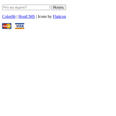
Искать
Colorlib
|
HostCMS
| Icons by
Flaticon