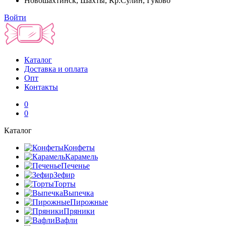
Новошахтинск, Шахты, Кр.Сулин, Гуково
Войти
Каталог
Доставка и оплата
Опт
Контакты
0
0
Каталог
Конфеты
Карамель
Печенье
Зефир
Торты
Выпечка
Пирожные
Пряники
Вафли