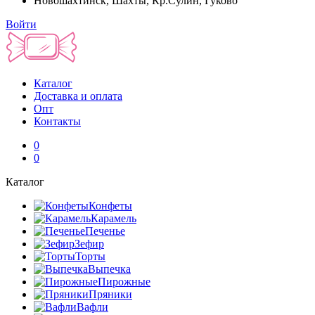
Новошахтинск, Шахты, Кр.Сулин, Гуково
Войти
Каталог
Доставка и оплата
Опт
Контакты
0
0
Каталог
Конфеты
Карамель
Печенье
Зефир
Торты
Выпечка
Пирожные
Пряники
Вафли