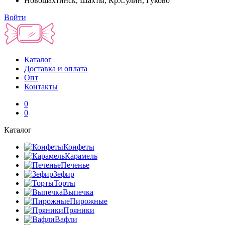
Новошахтинск, Шахты, Кр.Сулин, Гуково
Войти
Каталог
Доставка и оплата
Опт
Контакты
0
0
Каталог
Конфеты
Карамель
Печенье
Зефир
Торты
Выпечка
Пирожные
Пряники
Вафли