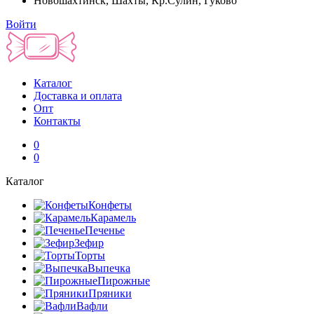
Новошахтинск, Шахты, Кр.Сулин, Гуково
Войти
Каталог
Доставка и оплата
Опт
Контакты
0
0
Каталог
Конфеты
Карамель
Печенье
Зефир
Торты
Выпечка
Пирожные
Пряники
Вафли