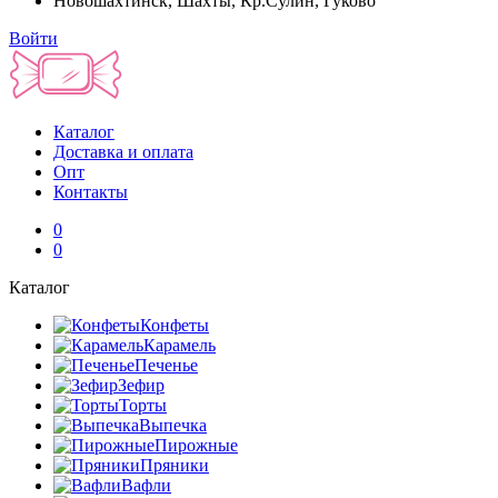
Новошахтинск, Шахты, Кр.Сулин, Гуково
Войти
Каталог
Доставка и оплата
Опт
Контакты
0
0
Каталог
Конфеты
Карамель
Печенье
Зефир
Торты
Выпечка
Пирожные
Пряники
Вафли