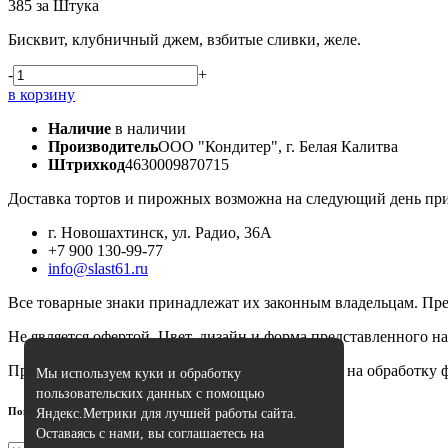
385
за Штука
Бисквит, клубничный джем, взбитые сливки, желе.
-
+
в корзину
Наличие
в наличии
Производитель
ООО "Кондитер", г. Белая Калитва
Штрихкод
4630009870715
Доставка тортов и пирожных возможна на следующий день при 
г. Новошахтинск, ул. Радио, 36А
+7 900 130-99-77
info@slast61.ru
Все товарные знаки принадлежат их законным владельцам. Пре
Не является офертой. Цвет, дизайн и форма представленного на
Продолжая использовать сайт, вы даете согласие на обработку
Мы используем куки и обработку
пользовательских данных с помощью
Поиск
Яндекс.Метрики для лучшей работы сайта.
Оставаясь с нами, вы соглашаетесь на