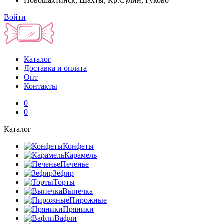
Новошахтинск, Шахты, Кр.Сулин, Гуково
Войти
Каталог
Доставка и оплата
Опт
Контакты
0
0
Каталог
Конфеты
Карамель
Печенье
Зефир
Торты
Выпечка
Пирожные
Пряники
Вафли