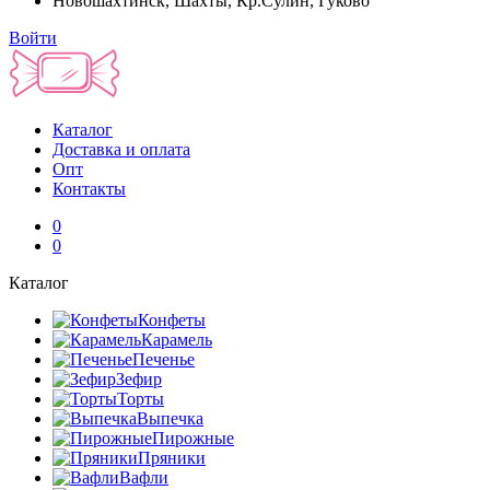
Новошахтинск, Шахты, Кр.Сулин, Гуково
Войти
Каталог
Доставка и оплата
Опт
Контакты
0
0
Каталог
Конфеты
Карамель
Печенье
Зефир
Торты
Выпечка
Пирожные
Пряники
Вафли