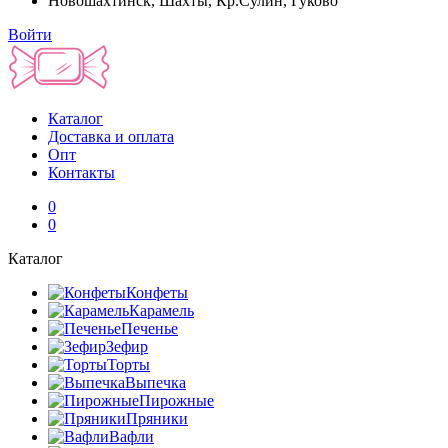
Новошахтинск, Шахты, Кр.Сулин, Гуково
Войти
Каталог
Доставка и оплата
Опт
Контакты
0
0
Каталог
Конфеты
Карамель
Печенье
Зефир
Торты
Выпечка
Пирожные
Пряники
Вафли