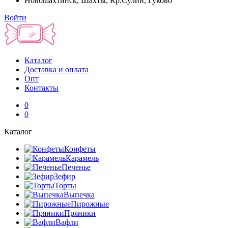
Новошахтинск, Шахты, Кр.Сулин, Гуково
Войти
Каталог
Доставка и оплата
Опт
Контакты
0
0
Каталог
Конфеты
Карамель
Печенье
Зефир
Торты
Выпечка
Пирожные
Пряники
Вафли