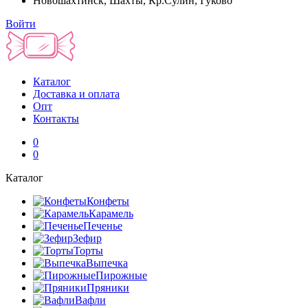
Новошахтинск, Шахты, Кр.Сулин, Гуково
Войти
Каталог
Доставка и оплата
Опт
Контакты
0
0
Каталог
Конфеты
Карамель
Печенье
Зефир
Торты
Выпечка
Пирожные
Пряники
Вафли