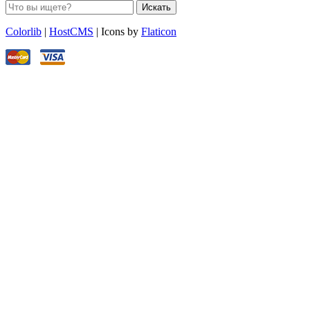
Искать
Colorlib
|
HostCMS
| Icons by
Flaticon