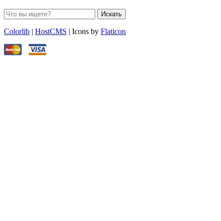
Искать
Colorlib
|
HostCMS
| Icons by
Flaticon