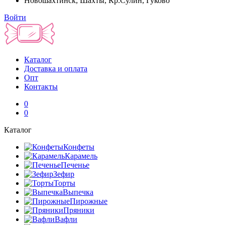
Новошахтинск, Шахты, Кр.Сулин, Гуково
Войти
Каталог
Доставка и оплата
Опт
Контакты
0
0
Каталог
Конфеты
Карамель
Печенье
Зефир
Торты
Выпечка
Пирожные
Пряники
Вафли